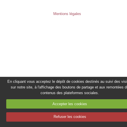
Melody Lou
Mentions légales
Videos
Photo
Discographie
Agenda
Contact
VENTE CD
En cliquant vous acceptez le dépôt de cookies destinés au suivi des vis
sur notre site, à l'affichage des boutons de partage et aux remontées 
STUDIO B
contenus des plateformes sociales.
Accepter les cookies
Refuser les cookies