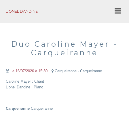
LIONEL DANDINE
Accueil
Bio
Duo Caroline Mayer -
Carqueiranne
Projets
Chick to Chick 7tet
Le 16/07/2026
à 15:30
Carqueiranne - Carqueiranne
Lionel Dandine Trio
Caroline Mayer : Chant
Lionel Dandine : Piano
Let's Fall in Love
Un Gelato per Te
Carqueiranne
Carqueiranne
We want Nina
In Soul We Trust