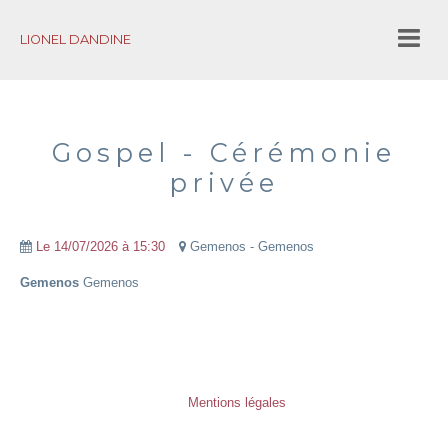
LIONEL DANDINE
Accueil
Bio
Gospel - Cérémonie
privée
Projets
Chick to Chick 7tet
Le 14/07/2026
à 15:30
Gemenos - Gemenos
Lionel Dandine Trio
Gemenos
Gemenos
Let's Fall in Love
Un Gelato per Te
We want Nina
Mentions légales
In Soul We Trust