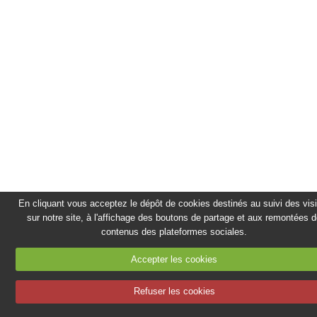
Melody Lou
Videos
Photo
Discographie
Agenda
Contact
VENTE CD
En cliquant vous acceptez le dépôt de cookies destinés au suivi des vis
sur notre site, à l'affichage des boutons de partage et aux remontées 
STUDIO B
contenus des plateformes sociales.
Accepter les cookies
Refuser les cookies